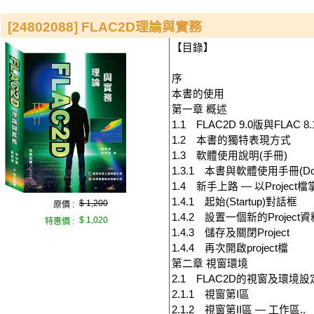
[24802088] FLAC2D理論與實務
【目錄】
序
本書的使用
第一章 概述
1.1 FLAC2D 9.0版與FLAC
1.2 本書的獨特表現方式
1.3 軟體使用說明(手冊)
1.3.1 本書與軟體使用手冊(Docu
1.4 新手上路 — 以Projec
1.4.1 起始(Startup)對話框
$ 1,200
原價 :
1.4.2 設置一個新的Project資
$ 1,020
特惠價 :
1.4.3 儲存及關閉Project
1.4.4 再次開啟project檔
第二章 視窗環境
2.1 FLAC2D的視窗及環境設
2.1.1 視窗第I區
2.1.2 視窗第II區 — 工作區..