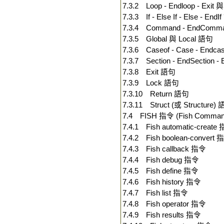
7.3.2 Loop - Endloop - Exit 
7.3.3 If - Else If - Else - End
7.3.4 Command - EndCom
7.3.5 Global 與 Local 語句
7.3.6 Caseof - Case - Endc
7.3.7 Section - EndSection -
7.3.8 Exit 語句
7.3.9 Lock 語句
7.3.10 Return 語句
7.3.11 Struct (或 Structure)
7.4 FISH 指令 (Fish Comman
7.4.1 Fish automatic-create
7.4.2 Fish boolean-convert 
7.4.3 Fish callback 指令
7.4.4 Fish debug 指令
7.4.5 Fish define 指令
7.4.6 Fish history 指令
7.4.7 Fish list 指令
7.4.8 Fish operator 指令
7.4.9 Fish results 指令