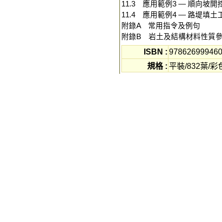
11.3 應用範例3 — 順向坡開
11.4 應用範例4 — 路堤填土
附錄A 常用指令及例句
附錄B 岩土及結構材料性質
ISBN :
97862699946
規格 :
平裝/832葉/彩