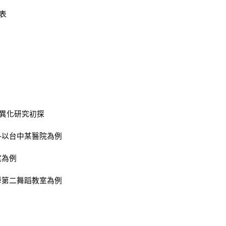
表
差異化研究初探
估-以台中某醫院為例
宅為例
大學第二舞蹈教室為例