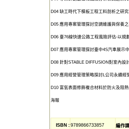
D04 缺工時代下模板工程工料剖析之研究
D05 應用專案管理探討空調維護與保養
D06 臺76線快速公路工程風險評估-以
D07 應用專案管理探討臺中4S汽車展示
D08 針對STABLE DIFFUSION對
D09 應用經營管理策略探討L公司永續經
D10 富氫表面修飾複合材料於防火及阻
海報
ISBN :
9789866733857
編作譯