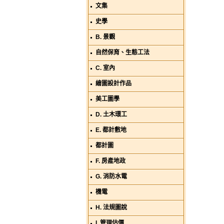
文集
史學
B. 景觀
自然保育、生態工法
C. 室內
繪圖設計作品
美工圖學
D. 土木環工
E. 都計敷地
都計圖
F. 房產地政
G. 消防水電
機電
H. 法規圖說
I. 管理估價