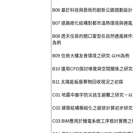
B06 基於科技與藝術的創新公園規劃設
B07 道路綠化結構對都市溫熱環境與通
B08 透天住房的開口窗型在自然通風條
為例
B09 住商大樓友善環境之研究-以HI為例
B10 運用CFD探討嗅覺與空間關係之研
B11 太陽能板廢棄物回收現況之初探
C01 地震中廟宇防災逃生避難之研究－
C02 建築結構模組化之碳排計算初步研究
C03 BIM應用於機電系統工序檢討實務