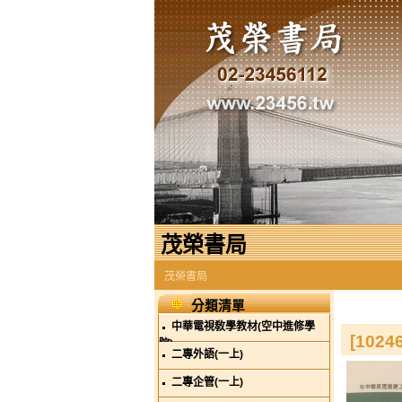
茂榮書局
茂榮書局
分類清單
中華電視敎學教材(空中進修學
[10
院)
二專外語(一上)
二專企管(一上)