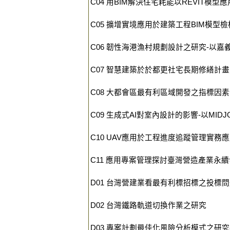
C04 用BIM解決住宅耗能以REVIT模型
C05 擴增實境應用於建築工程BIM模型
C06 韌性海港漁村規劃設計之研究-以嘉
C07 智慧建築於於都更社宅長期修繕計
C08 大都會區最有利區域開發之指標因
C09 生成式AI對室內設計的影響-以MIDJOU
C10 UAV應用於工程進度追蹤管理實務
C11 應用專案管理探討臺灣營造產業永
D01 台灣營建業看最有利標招標之投標
D02 台灣鐵路軌道切換作業之研究
D03 專案計劃最佳化風險分析模式之研究