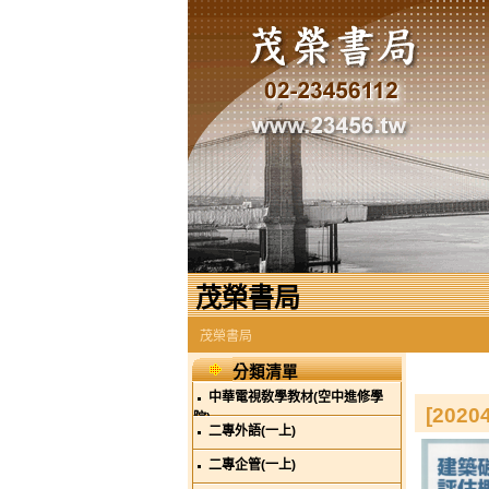
茂榮書局
茂榮書局
分類清單
中華電視敎學教材(空中進修學
[20
院)
二專外語(一上)
二專企管(一上)