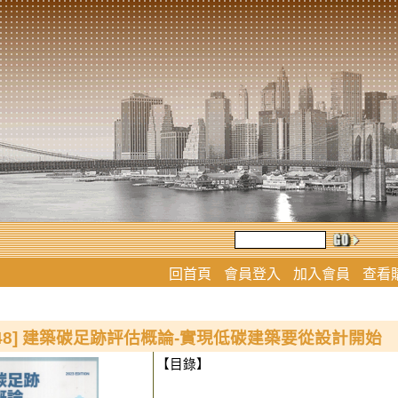
回首頁
會員登入
加入會員
查看
2048] 建築碳足跡評估概論-實現低碳建築要從設計開始
【目錄】