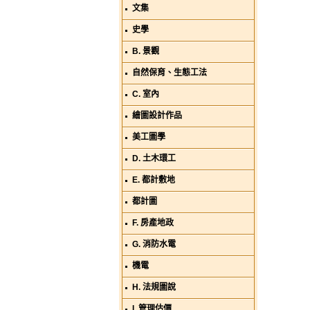
文集
史學
B. 景觀
自然保育、生態工法
C. 室內
繪圖設計作品
美工圖學
D. 土木環工
E. 都計敷地
都計圖
F. 房產地政
G. 消防水電
機電
H. 法規圖說
I. 管理估價