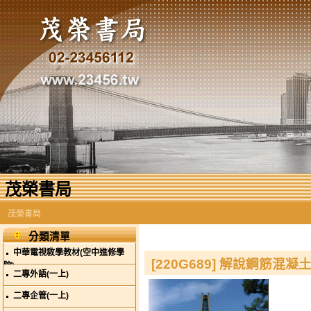
茂榮書局
茂榮書局
分類清單
中華電視敎學教材(空中進修學
[220G689] 解說鋼筋混凝
院)
二專外語(一上)
二專企管(一上)