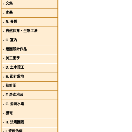
文集
史學
B. 景觀
自然保育、生態工法
C. 室內
繪圖設計作品
美工圖學
D. 土木環工
E. 都計敷地
都計圖
F. 房產地政
G. 消防水電
機電
H. 法規圖說
I. 管理估價