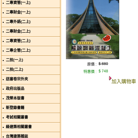
二專資管(一上)
二專財金(一上)
二專外語(二上)
二專財金(二上)
二專資管(二上)
二專企管(二上)
二技(一上)
$ 880
原價 :
二技(二上)
$ 748
特惠價 :
送審卷宗外夾
加入購物車
政府出版品
茂榮本版書
新登錄書籍
考試相關叢書
綠建築相關叢書
台灣建築雜誌