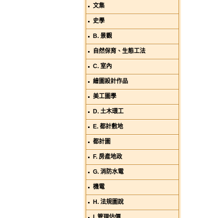
文集
史學
B. 景觀
自然保育、生態工法
C. 室內
繪圖設計作品
美工圖學
D. 土木環工
E. 都計敷地
都計圖
F. 房產地政
G. 消防水電
機電
H. 法規圖說
I. 管理估價