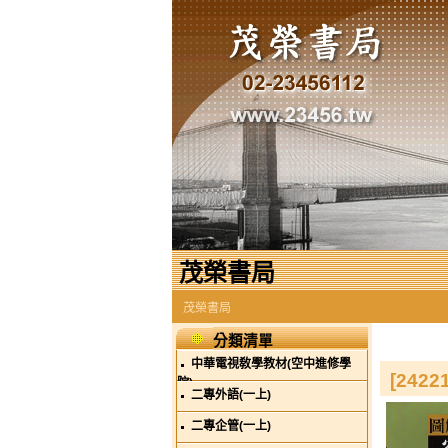
茂榮書局
茂榮書局
分類清單
中華電視敎學教材(空中進修學
[242
院)
二專外語(一上)
二專企管(一上)