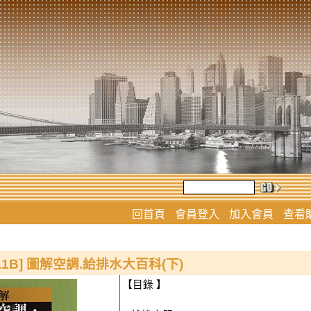
回首頁
會員登入
加入會員
查看
211B] 圖解空調.給排水大百科(下)
【目錄 】