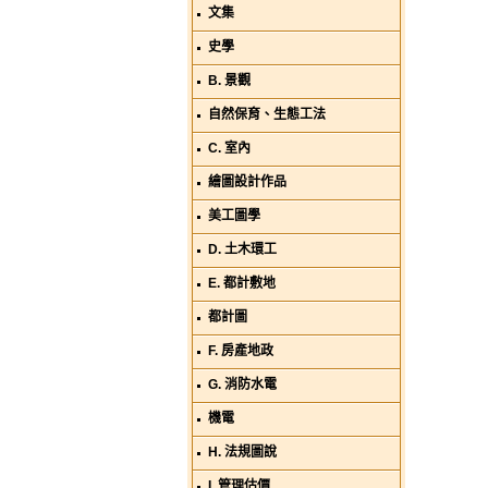
文集
史學
B. 景觀
自然保育、生態工法
C. 室內
繪圖設計作品
美工圖學
D. 土木環工
E. 都計敷地
都計圖
F. 房產地政
G. 消防水電
機電
H. 法規圖說
I. 管理估價