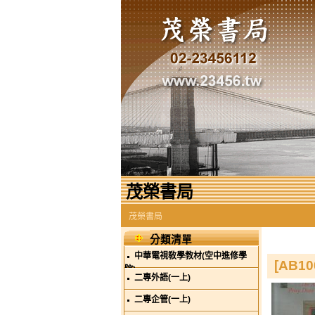
茂榮書局
茂榮書局
分類清單
中華電視敎學教材(空中進修學
[AB10
院)
二專外語(一上)
二專企管(一上)